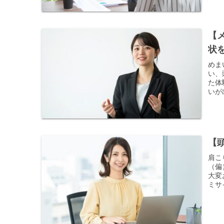
【
状
めま
い、
た体
いが
【
肩こ
（偏
大変
ミサ