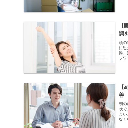
【
調
頭の
に思
悸、
ソワ
【
善
朝の
状で
まい
なく