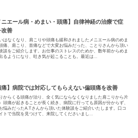
メニエール病・めまい・頭痛】自律神経の治療で症
を改善
いはなくなり、肩こりや頭痛も緩和されましたメニエール病のめま
頭痛、肩こり、首痛などで大変お悩みだった、ことりさんから頂い
験談をご紹介します。お仕事のストレスのためか、数年前からめま
出るようになり、吐き気が起こることも。最近は...
頭痛】病院では対応してもらえない偏頭痛を改善
りからくる頭痛が治り、全く気にならなくなりました肩こりから片
）頭痛が起きることが長く続き、病院に行っても原因が分からず、
お悩みだったA.Tさんから頂いた体験談をご紹介いたします。口コ
イトで当院を見つけて、来院してくださいまし...