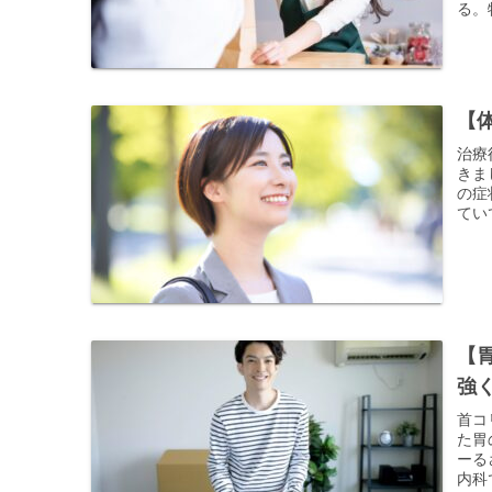
る。
【
治療
きま
の症
てい
【
強
首コ
た胃
ーる
内科