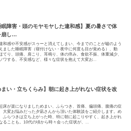
睡眠障害・頭のモヤモヤした違和感】夏の暑さで体
を崩し…
違和感や不安感がスゥーと消えてしまい、今までのことが嘘のよう
えました睡眠障害（寝付けない・夜中に何度も目が覚める）、動
ほてり、頭痛、肩こり、耳鳴り、体の痒み、食欲不振、体重減少、
ソワする、不安感など、様々な症状を抱えて大変お...
めまい・立ちくらみ】朝に起き上がれない症状を改
起床が楽になりましためまい、ふらつき、首痛、偏頭痛、腹痛の症
、大変お悩みだった夕凪さんから頂いた体験談をご紹介します。め
、ふらつきは立ち上がった時、特に朝に起こりやすく、起き上がれ
なることも。10代の頃から時々会った症状が、...