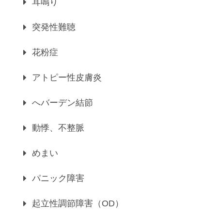
耳鳴り
突発性難聴
花粉症
アトピー性皮膚炎
へバーデン結節
動悸、不整脈
めまい
パニック障害
起立性調節障害（OD）