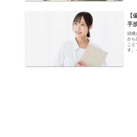
【
手
頭痛
から
こと
す。