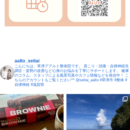
aalto_seitai
こんにちは、草津アアルト整体院です。
肩こり・頭痛・自律神経失
調症・姿勢の改善など心身のお悩みを丁寧にサポートします。
健康
のコラム、スタッフによる風景写真やカフェ情報などを発信中！
こ
ちらのアカウントもご覧ください^^ @seitai_aalto
#草津市 #整体 #
自律神経 #滋賀県