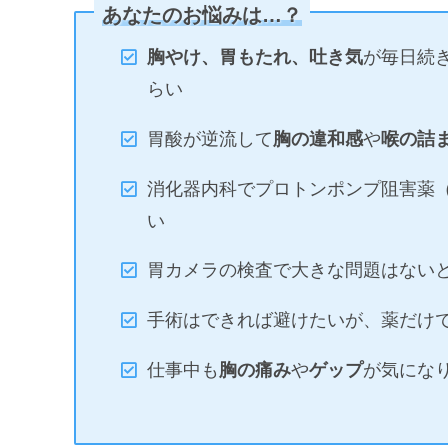
あなたのお悩みは…？
胸やけ、胃もたれ、吐き気
が毎日続
らい
胃酸が逆流して
胸の違和感
や
喉の詰
消化器内科でプロトンポンプ阻害薬（
い
胃カメラの検査で大きな問題はない
手術はできれば避けたいが、薬だけ
仕事中も
胸の痛み
や
ゲップ
が気にな