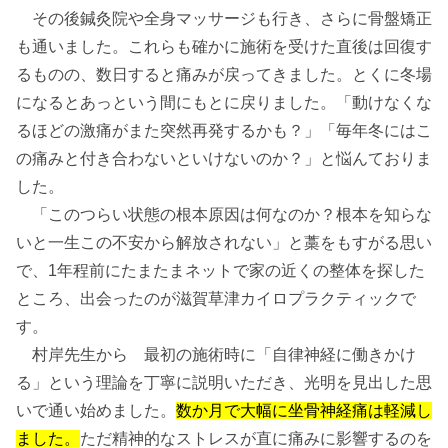
その後鍼灸院や全身マッサージも行き、さらに骨盤矯正
も通いました。これらも確かに施術を受けた直後は回復す
るものの、数日すると痛みが戻ってきました。とくに冬場
になるとあっという間にもとに戻りました。「動けなくな
るほどの激痛がまた突然再発するかも？」「毎年冬にはこ
の痛みと付き合わないといけないのか？」と悩んておりま
した。
「このつらい状態の根本原因は何なのか？根本を知らな
いと一生この不安から解放されない」と藁をもすがる思い
で、1年程前にたまたまネットで家の近くの整体を探した
ところ、出会ったのが滋賀草津カイロプラクティックで
す。
村岸先生から 最初の施術時に「自律神経に働きかけ
る」という理論を丁寧に説明いただき、光明を見出した思
いで通い始めました。
数か月で大幅に坐骨神経痛は軽減し
ました。
ただ精神的なストレスが直に痛みに影響するのを