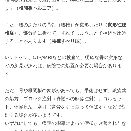
ます（
椎間板ヘルニア
）。
また、腰のあたりの背骨（腰椎）が変形したり（
変形性腰
椎症
）、部分的に折れて、ずれてしまうことで神経を圧迫
することがあります（
腰椎すべり症
）。
レントゲン、CTやMRIなどの検査で、明確な骨の変形な
どの所見があれば、病院での処置が必要な場合がありま
す。
ただ、骨や椎間板の変形があっても、手術はせず、鎮痛薬
の処方、ブロック注射（脊髄への麻酔注射）、コルセッ
ト、体操療法、牽引（背骨を引っ張って伸ばす）などで対
処する場合が多いようです。
いずれにしても、病院の指導によって症状が改善されたな