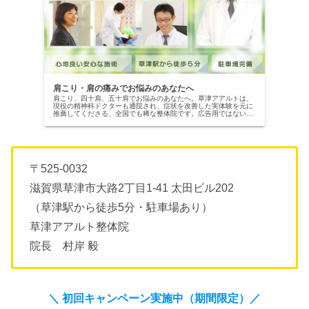
肩こり・肩の痛みでお悩みのあなたへ
肩こり、四十肩、五十肩でお悩みのあなたへ。草津アアルトは、
現役の精神科ドクターも通院され、症状を改善した実体験を元に
推薦してくださる、全国でも稀な整体院です。広告用ではない、
本物の改善記録を公開中。当院の専門施術で、自信を取り戻しま
せんか？
〒525-0032
滋賀県草津市大路2丁目1-41 太田ビル202
（草津駅から徒歩5分・駐車場あり）
草津アアルト整体院
院長 村岸 毅
＼ 初回キャンペーン実施中（期間限定）
／