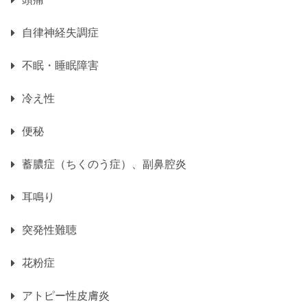
自律神経失調症
不眠・睡眠障害
冷え性
便秘
蓄膿症（ちくのう症）、副鼻腔炎
耳鳴り
突発性難聴
花粉症
アトピー性皮膚炎