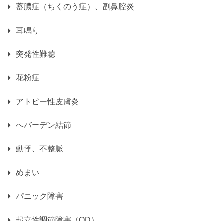
蓄膿症（ちくのう症）、副鼻腔炎
耳鳴り
突発性難聴
花粉症
アトピー性皮膚炎
へバーデン結節
動悸、不整脈
めまい
パニック障害
起立性調節障害（OD）