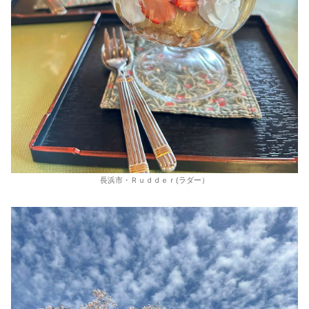
長浜市・Ｒｕｄｄｅｒ(ラダー）