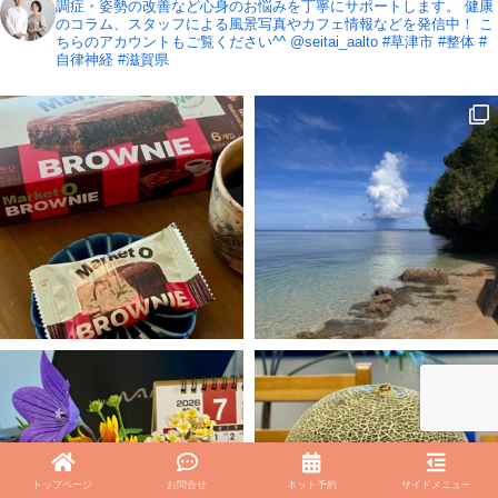
調症・姿勢の改善など心身のお悩みを丁寧にサポートします。
健康
のコラム、スタッフによる風景写真やカフェ情報などを発信中！
こ
ちらのアカウントもご覧ください^^ @seitai_aalto
#草津市 #整体 #
自律神経 #滋賀県
トップページ
お問合せ
ネット予約
サイドメニュー