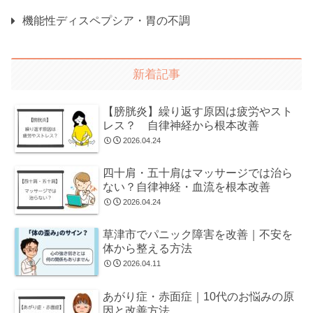
機能性ディスペプシア・胃の不調
新着記事
【膀胱炎】繰り返す原因は疲労やスト
レス？ 自律神経から根本改善
2026.04.24
四十肩・五十肩はマッサージでは治ら
ない？自律神経・血流を根本改善
2026.04.24
草津市でパニック障害を改善｜不安を
体から整える方法
2026.04.11
あがり症・赤面症｜10代のお悩みの原
因と改善方法