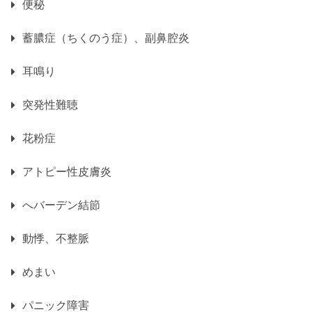
便秘
蓄膿症（ちくのう症）、副鼻腔炎
耳鳴り
突発性難聴
花粉症
アトピー性皮膚炎
へバーデン結節
動悸、不整脈
めまい
パニック障害