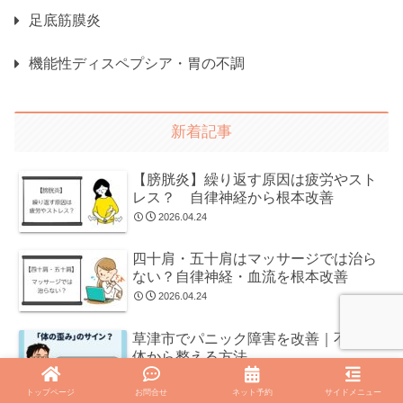
足底筋膜炎
機能性ディスペプシア・胃の不調
新着記事
【膀胱炎】繰り返す原因は疲労やスト
レス？ 自律神経から根本改善
2026.04.24
四十肩・五十肩はマッサージでは治ら
ない？自律神経・血流を根本改善
2026.04.24
草津市でパニック障害を改善｜不安を
体から整える方法
2026.04.11
トップページ
お問合せ
ネット予約
サイドメニュー