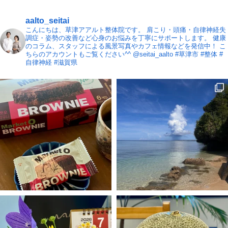
aalto_seitai
こんにちは、草津アアルト整体院です。
肩こり・頭痛・自律神経失
調症・姿勢の改善など心身のお悩みを丁寧にサポートします。
健康
のコラム、スタッフによる風景写真やカフェ情報などを発信中！
こ
ちらのアカウントもご覧ください^^ @seitai_aalto
#草津市 #整体 #
自律神経 #滋賀県