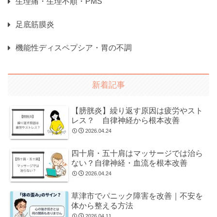
生理痛・生理不順・PMS
足底筋膜炎
機能性ディスペプシア・胃の不調
新着記事
【膀胱炎】繰り返す原因は疲労やスト
レス？ 自律神経から根本改善
2026.04.24
四十肩・五十肩はマッサージでは治ら
ない？自律神経・血流を根本改善
2026.04.24
草津市でパニック障害を改善｜不安を
体から整える方法
2026.04.11