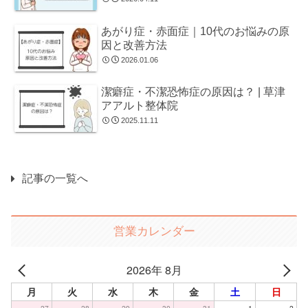
あがり症・赤面症｜10代のお悩みの原
因と改善方法
2026.01.06
潔癖症・不潔恐怖症の原因は？ | 草津
アアルト整体院
2025.11.11
記事の一覧へ
営業カレンダー
2026年 8月
月
火
水
木
金
土
日
27
28
29
30
31
1
2