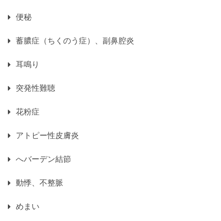
便秘
蓄膿症（ちくのう症）、副鼻腔炎
耳鳴り
突発性難聴
花粉症
アトピー性皮膚炎
へバーデン結節
動悸、不整脈
めまい