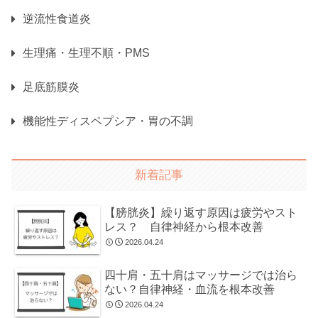
逆流性食道炎
生理痛・生理不順・PMS
足底筋膜炎
機能性ディスペプシア・胃の不調
新着記事
【膀胱炎】繰り返す原因は疲労やスト
レス？ 自律神経から根本改善
2026.04.24
四十肩・五十肩はマッサージでは治ら
ない？自律神経・血流を根本改善
2026.04.24