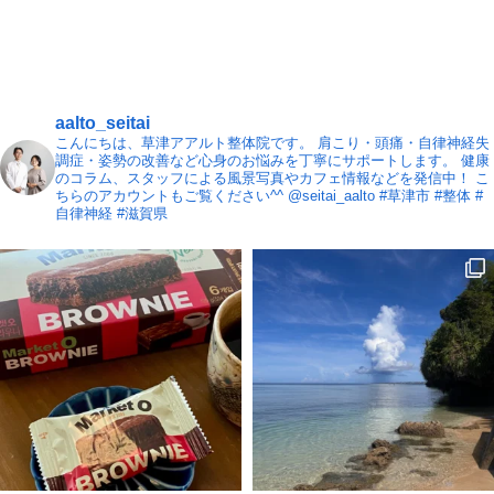
aalto_seitai
こんにちは、草津アアルト整体院です。
肩こり・頭痛・自律神経失
調症・姿勢の改善など心身のお悩みを丁寧にサポートします。
健康
のコラム、スタッフによる風景写真やカフェ情報などを発信中！
こ
ちらのアカウントもご覧ください^^ @seitai_aalto
#草津市 #整体 #
自律神経 #滋賀県