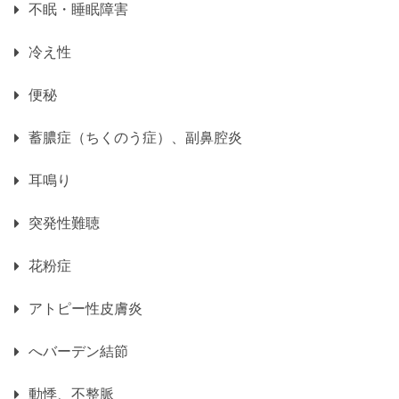
不眠・睡眠障害
冷え性
便秘
蓄膿症（ちくのう症）、副鼻腔炎
耳鳴り
突発性難聴
花粉症
アトピー性皮膚炎
へバーデン結節
動悸、不整脈