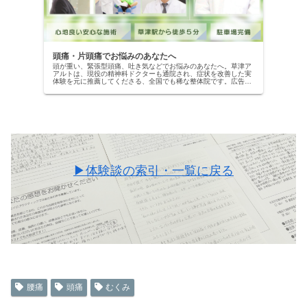
頭痛・片頭痛でお悩みのあなたへ
頭が重い、緊張型頭痛、吐き気などでお悩みのあなたへ。草津ア
アルトは、現役の精神科ドクターも通院され、症状を改善した実
体験を元に推薦してくださる、全国でも稀な整体院です。広告用
ではない、本物の改善記録を公開中。当院の専門施術で、自信を
取り戻しませんか？
▶体験談の索引・一覧に戻る
腰痛
頭痛
むくみ