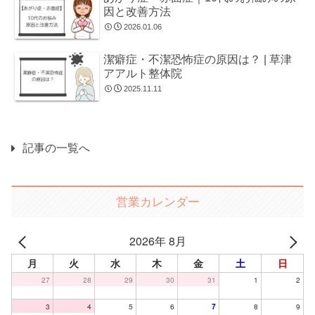
因と改善方法
2026.01.06
潔癖症・不潔恐怖症の原因は？ | 草津
アアルト整体院
2025.11.11
記事の一覧へ
営業カレンダー
2026年 8月
月
火
水
木
金
土
日
27
28
29
30
31
1
2
3
4
5
6
7
8
9