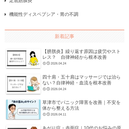
足底筋膜炎
機能性ディスペプシア・胃の不調
新着記事
【膀胱炎】繰り返す原因は疲労やスト
レス？ 自律神経から根本改善
2026.04.24
四十肩・五十肩はマッサージでは治ら
ない？自律神経・血流を根本改善
2026.04.24
草津市でパニック障害を改善｜不安を
体から整える方法
2026.04.11
あがり症・赤面症｜10代のお悩みの原