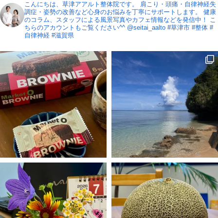
こんにちは、草津アアルト整体院です。
肩こり・頭痛・自律神経失
調症・姿勢の改善など心身のお悩みを丁寧にサポートします。
健康
のコラム、スタッフによる風景写真やカフェ情報などを発信中！
こ
ちらのアカウントもご覧ください^^ @seitai_aalto
#草津市 #整体 #
自律神経 #滋賀県