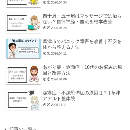
2026.04.24
四十肩・五十肩はマッサージでは治ら
ない？自律神経・血流を根本改善
2026.04.24
草津市でパニック障害を改善｜不安を
体から整える方法
2026.04.11
あがり症・赤面症｜10代のお悩みの原
因と改善方法
2026.01.06
潔癖症・不潔恐怖症の原因は？ | 草津
アアルト整体院
2025.11.11
記事の一覧へ