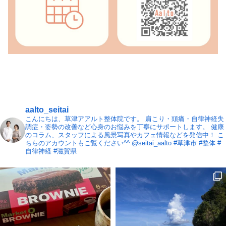
aalto_seitai
こんにちは、草津アアルト整体院です。
肩こり・頭痛・自律神経失
調症・姿勢の改善など心身のお悩みを丁寧にサポートします。
健康
のコラム、スタッフによる風景写真やカフェ情報などを発信中！
こ
ちらのアカウントもご覧ください^^ @seitai_aalto
#草津市 #整体 #
自律神経 #滋賀県