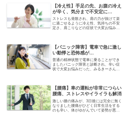
を持ち上げたときに腰を痛めてしまい、
立ち仕事なので不安があ...
【冷え性】手足の先、お腹の冷え
が辛く、気分まで不安定に…
ストレスも発散され、肩の力が抜けて楽
に過ごせるように冷え性、気持ちの不安
定さ、肩こりなどの症状で大変お悩みだ
った、kurogomaさんの体験談をご紹介し
ます。冷え性は高校生くらいからずっと
気になっていて、手足とお腹が冷えるの
が、何をやっても...
【パニック障害】電車で急に激し
い動悸と恐怖感が…
普通の精神状態で電車に乗ることができ
ましたパニック障害と診断され、辛い症
状で大変お悩みだった、みるきーさんの
体験談をご紹介します。混雑した電車の
中で激しい動悸に襲われて以来、電車・
新幹線、渋滞した時の車の中、映画館な
ど、狭い空間にいると同じ...
【腰痛】車の運転が非常につらい
腰痛、ストレスやイライラも解消
激しい腰の痛みが、3日後には完全に無く
なりました腰痛がひどく日常生活をする
のも辛い、体がゆがんでいて姿勢が悪
い、精神的ストレスやイライラ感で、大
変お悩みだったユウジさんから頂いた体
験談をご紹介します。お仕事で長時間、
車の運転をされるので、急...