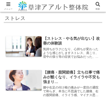
メニュー
検索
ストレス
【ストレス・やる気が出ない】改
善の体験談
気持ちがラクになり、心持ちが変わった
ような感じがしますストレス、肩こり、
背中の張り等の症状でお悩みだった、
K.Nさんの体験談をご紹介します。前に
勤めていた会社について、トラウマ的な
ストレスがある。やる気の低下、目標の
喪失感、気持ちが上がらな...
【腰痛・股関節痛】立ち仕事で痛
みが酷くなり、イライラや不安も
強まり…
腰や右足の付け根の痛みが一度目の通院
で和らぎ、本当に不思議でした腰痛、右
の股関節痛、イライラ感、マイナス思考
などの症状でお悩みだった、N.Sさんの
体験談をご紹介します。仕事で重いもの