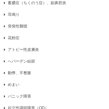
蓄膿症（ちくのう症）、副鼻腔炎
耳鳴り
突発性難聴
花粉症
アトピー性皮膚炎
へバーデン結節
動悸、不整脈
めまい
パニック障害
起立性調節障害（OD）