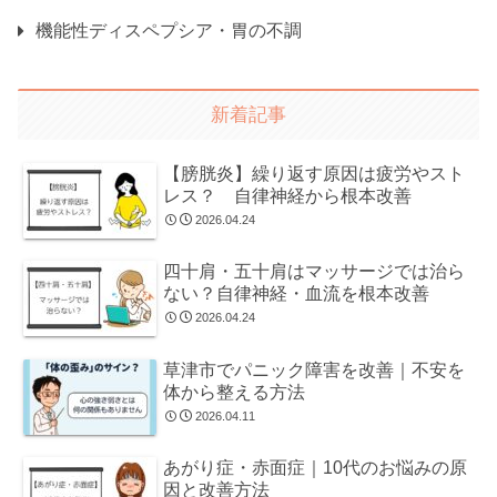
機能性ディスペプシア・胃の不調
新着記事
【膀胱炎】繰り返す原因は疲労やスト
レス？ 自律神経から根本改善
2026.04.24
四十肩・五十肩はマッサージでは治ら
ない？自律神経・血流を根本改善
2026.04.24
草津市でパニック障害を改善｜不安を
体から整える方法
2026.04.11
あがり症・赤面症｜10代のお悩みの原
因と改善方法