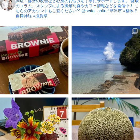
調症・姿勢の改善など心身のお悩みを丁寧にサポートします。
健康
のコラム、スタッフによる風景写真やカフェ情報などを発信中！
こ
ちらのアカウントもご覧ください^^ @seitai_aalto
#草津市 #整体 #
自律神経 #滋賀県