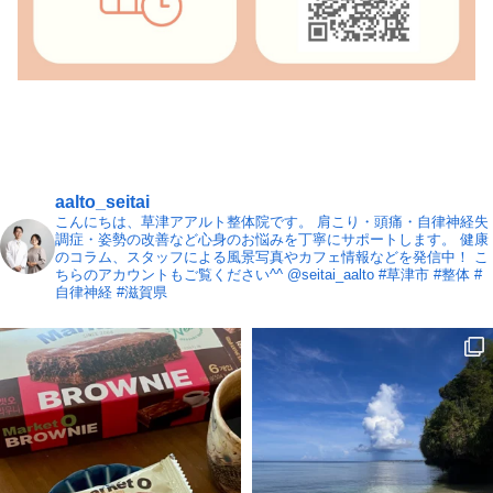
aalto_seitai
こんにちは、草津アアルト整体院です。
肩こり・頭痛・自律神経失
調症・姿勢の改善など心身のお悩みを丁寧にサポートします。
健康
のコラム、スタッフによる風景写真やカフェ情報などを発信中！
こ
ちらのアカウントもご覧ください^^ @seitai_aalto
#草津市 #整体 #
自律神経 #滋賀県