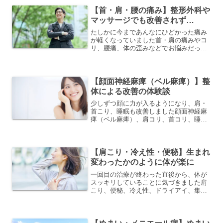
ートネックと診断され、首のこり、両肩
のこりがある。左肘を伸...
【首・肩・腰の痛み】整形外科や
マッサージでも改善されず…
たしかに今まであんなにひどかった痛み
が軽くなっていました首・肩の痛みやコ
リ、腰痛、体の歪みなどでお悩みだっ
た、肩こりさんの体験談をご紹介しま
す。肩こりが酷くなると、首も痛くな
り、頭痛が起こる。病院では緊張性頭痛
と言われた。ペインクリニックに...
【顔面神経麻痺（ベル麻痺）】整
体による改善の体験談
少しずつ顔に力が入るようになり、肩・
首こり、睡眠も改善しました顔面神経麻
痺（ベル麻痺）、肩コリ、首コリ、睡眠
障害の症状で大変お悩みだった、チョコ
さんの体験談をご紹介します。一年半前
から、顔の右半分が急に動かなくなっ
た。口角が上がらない、頬を...
【肩こり・冷え性・便秘】生まれ
変わったかのように体が楽に
一回目の治療が終わった直後から、体が
スッキリしていることに気づきました肩
こり、便秘、冷え性、ドライアイ、集中
力低下、疲れやすい、食欲不振、睡眠障
害などの症状で大変お悩みだった、moe
さんの体験談をご紹介します。肩こりは
以前からずっと右肩、左...