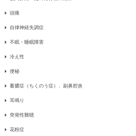
頭痛
自律神経失調症
不眠・睡眠障害
冷え性
便秘
蓄膿症（ちくのう症）、副鼻腔炎
耳鳴り
突発性難聴
花粉症