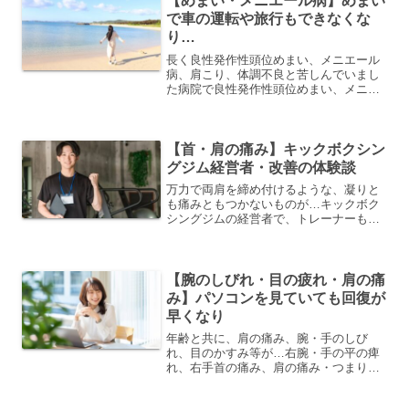
【めまい・メニエール病】めまい
で車の運転や旅行もできなくな
り…
長く良性発作性頭位めまい、メニエール
病、肩こり、体調不良と苦しんでいまし
た病院で良性発作性頭位めまい、メニエ
ール病と診断され、肩こりの症状でも大
変お悩みだった、pepepuさんから頂いた
体験談をご紹介します。めまいは一年前
から始まり、ずっと...
【首・肩の痛み】キックボクシン
グジム経営者・改善の体験談
万力で両肩を締め付けるような、凝りと
も痛みともつかないものが…キックボク
シングジムの経営者で、トレーナーもさ
れているH.Mさんから頂いた体験談をご
紹介します。でお悩みだった、長年、キ
ックボクシングの蹴りやパンチを受け続
けてきた蓄積のためか、...
【腕のしびれ・目の疲れ・肩の痛
み】パソコンを見ていても回復が
早くなり
年齢と共に、肩の痛み、腕・手のしび
れ、目のかすみ等が…右腕・手の平の痺
れ、右手首の痛み、肩の痛み・つまり、
目の疲れ・かすみ等、様々な症状でお悩
みだったT.Tさんから頂いた体験談をご紹