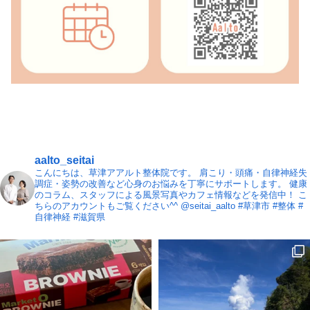
aalto_seitai
こんにちは、草津アアルト整体院です。
肩こり・頭痛・自律神経失
調症・姿勢の改善など心身のお悩みを丁寧にサポートします。
健康
のコラム、スタッフによる風景写真やカフェ情報などを発信中！
こ
ちらのアカウントもご覧ください^^ @seitai_aalto
#草津市 #整体 #
自律神経 #滋賀県