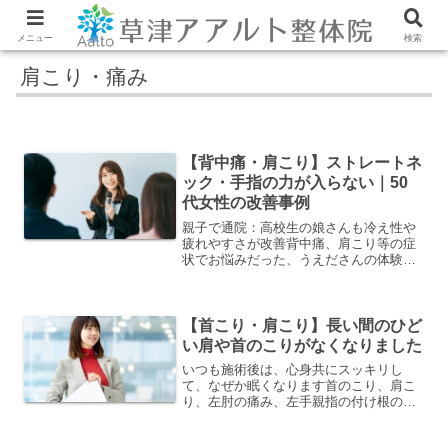
メニュー
検索
肩こり・痛み
【背中痛・肩こり】ストレートネ
ック・手指の力が入らない｜50
代女性の改善事例
親子で通院：高校生の娘さんも冷え性や
疲れやすさが改善背中痛、肩こり等の症
状でお悩みだった、うえださんの体験談
をご紹介します。３ヵ月くらい前から背
中痛が出て、特に前傾姿勢になると左側
の肩甲骨、背骨付近が痛む。病院のレン
トゲン検査で、ストレート...
【首こり・肩こり】長い間のひど
い肩や首のこりがなくなりました
いつも施術後は、心身共にスッキリし
て、なぜか眠くなります首のこり、肩こ
り、左肘の痛み、左手親指の付け根の痛
み、過呼吸などの症状でお悩みだった、
Y.Yさんの体験談をご紹介します。ストレ