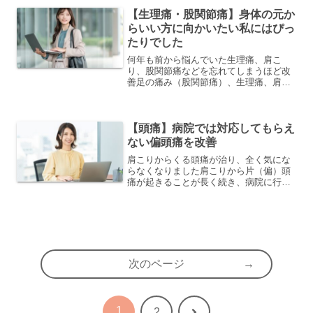
介します。右腕のしびれは、仕事中にし
びれて重だるい、朝にこ...
【生理痛・股関節痛】身体の元か
らいい方に向かいたい私にはぴっ
たりでした
何年も前から悩んでいた生理痛、肩こ
り、股関節痛などを忘れてしまうほど改
善足の痛み（股関節痛）、生理痛、肩こ
りなど様々な不調でお悩みだった、いで
さんから頂いた体験談をご紹介します。
股関節は、2年前から右足の外側が特に気
になる。生理痛は、腰やお...
【頭痛】病院では対応してもらえ
ない偏頭痛を改善
肩こりからくる頭痛が治り、全く気にな
らなくなりました肩こりから片（偏）頭
痛が起きることが長く続き、病院に行っ
ても原因が分からず、大変お悩みだった
A.Tさんから頂いた体験談をご紹介いた
します。口コミサイトで当院を見つけ
て、来院してくださいまし...
次のページ
1
次
2