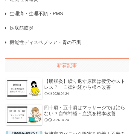
生理痛・生理不順・PMS
足底筋膜炎
機能性ディスペプシア・胃の不調
新着記事
【膀胱炎】繰り返す原因は疲労やスト
レス？ 自律神経から根本改善
2026.04.24
四十肩・五十肩はマッサージでは治ら
ない？自律神経・血流を根本改善
2026.04.24
草津市でパニック障害を改善｜不安を