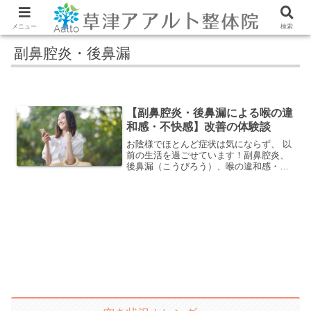
メニュー
検索
副鼻腔炎・後鼻漏
【副鼻腔炎・後鼻漏による喉の違
和感・不快感】改善の体験談
お陰様でほとんど症状は気にならず、 以
前の生活を過ごせています！副鼻腔炎、
後鼻漏（こうびろう）、喉の違和感・不
快感、食欲不振、胃の不調、体のだる
さ、首のコリなどの症状でお悩みだっ
た、M.Sさんの体験談をご紹介します。
常にのど飴をなめていない...