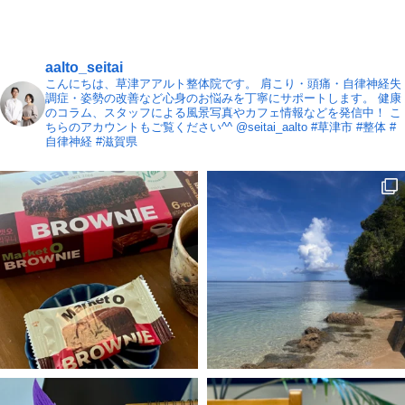
aalto_seitai
こんにちは、草津アアルト整体院です。
肩こり・頭痛・自律神経失
調症・姿勢の改善など心身のお悩みを丁寧にサポートします。
健康
のコラム、スタッフによる風景写真やカフェ情報などを発信中！
こ
ちらのアカウントもご覧ください^^ @seitai_aalto
#草津市 #整体 #
自律神経 #滋賀県