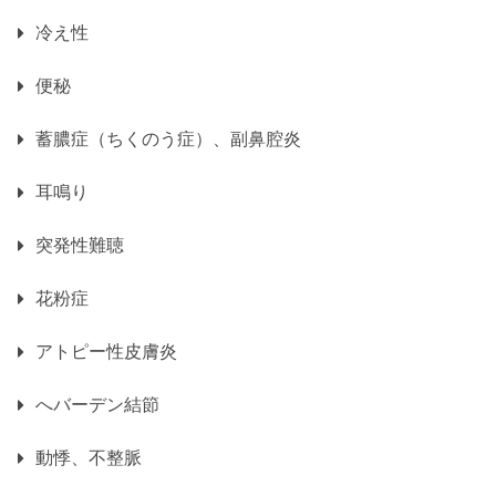
冷え性
便秘
蓄膿症（ちくのう症）、副鼻腔炎
耳鳴り
突発性難聴
花粉症
アトピー性皮膚炎
へバーデン結節
動悸、不整脈