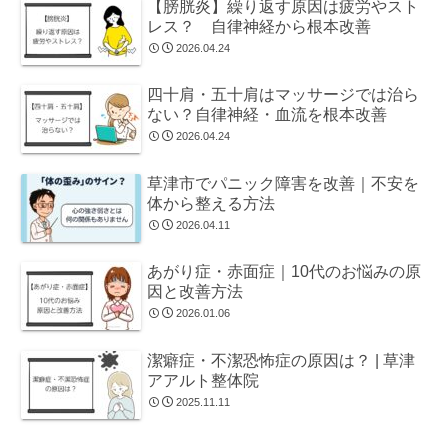
【膀胱炎】繰り返す原因は疲労やスト
レス？ 自律神経から根本改善
2026.04.24
四十肩・五十肩はマッサージでは治ら
ない？自律神経・血流を根本改善
2026.04.24
草津市でパニック障害を改善｜不安を
体から整える方法
2026.04.11
あがり症・赤面症｜10代のお悩みの原
因と改善方法
2026.01.06
潔癖症・不潔恐怖症の原因は？ | 草津
アアルト整体院
2025.11.11