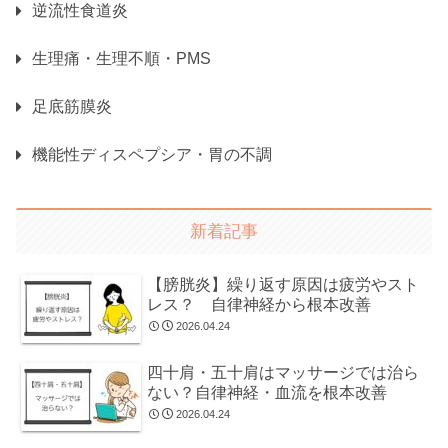
逆流性食道炎
生理痛・生理不順・PMS
足底筋膜炎
機能性ディスペプシア・胃の不調
新着記事
【膀胱炎】繰り返す原因は疲労やスト
レス？ 自律神経から根本改善
2026.04.24
四十肩・五十肩はマッサージでは治ら
ない？自律神経・血流を根本改善
2026.04.24