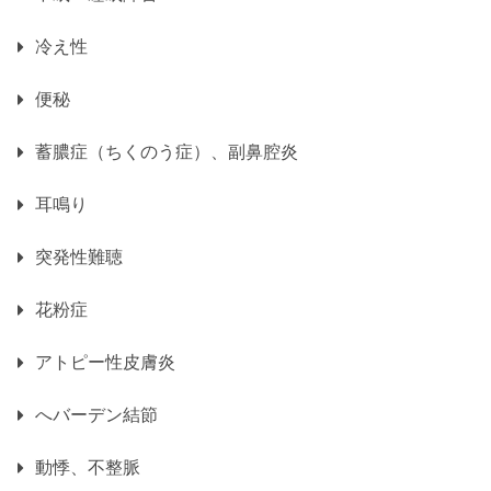
冷え性
便秘
蓄膿症（ちくのう症）、副鼻腔炎
耳鳴り
突発性難聴
花粉症
アトピー性皮膚炎
へバーデン結節
動悸、不整脈