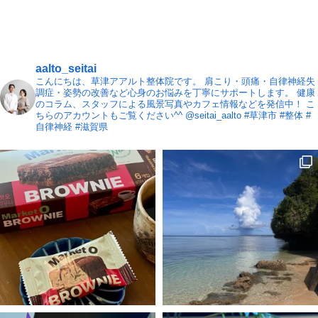
aalto_seitai
こんにちは、草津アアルト整体院です。
肩こり・頭痛・自律神経失
調症・姿勢の改善など心身のお悩みを丁寧にサポートします。
健康
のコラム、スタッフによる風景写真やカフェ情報などを発信中！
こ
ちらのアカウントもご覧ください^^ @seitai_aalto
#草津市 #整体 #
自律神経 #滋賀県