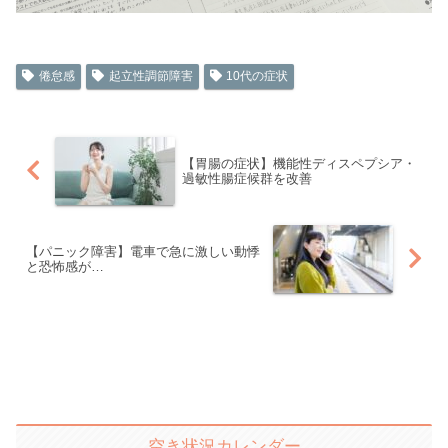
倦怠感
起立性調節障害
10代の症状
【胃腸の症状】機能性ディスペプシア・
過敏性腸症候群を改善
【パニック障害】電車で急に激しい動悸
と恐怖感が…
空き状況カレンダー