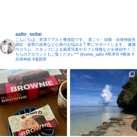
aalto_seitai
こんにちは、草津アアルト整体院です。
肩こり・頭痛・自律神経失
調症・姿勢の改善など心身のお悩みを丁寧にサポートします。
健康
のコラム、スタッフによる風景写真やカフェ情報などを発信中！
こ
ちらのアカウントもご覧ください^^ @seitai_aalto
#草津市 #整体 #
自律神経 #滋賀県