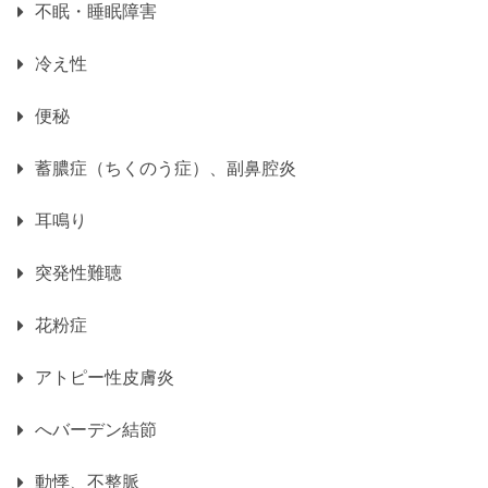
不眠・睡眠障害
冷え性
便秘
蓄膿症（ちくのう症）、副鼻腔炎
耳鳴り
突発性難聴
花粉症
アトピー性皮膚炎
へバーデン結節
動悸、不整脈