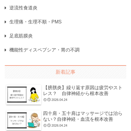
逆流性食道炎
生理痛・生理不順・PMS
足底筋膜炎
機能性ディスペプシア・胃の不調
新着記事
【膀胱炎】繰り返す原因は疲労やスト
レス？ 自律神経から根本改善
2026.04.24
四十肩・五十肩はマッサージでは治ら
ない？自律神経・血流を根本改善
2026.04.24