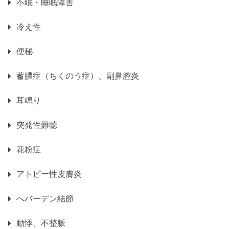
不眠・睡眠障害
冷え性
便秘
蓄膿症（ちくのう症）、副鼻腔炎
耳鳴り
突発性難聴
花粉症
アトピー性皮膚炎
へバーデン結節
動悸、不整脈