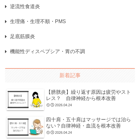
逆流性食道炎
生理痛・生理不順・PMS
足底筋膜炎
機能性ディスペプシア・胃の不調
新着記事
【膀胱炎】繰り返す原因は疲労やスト
レス？ 自律神経から根本改善
2026.04.24
四十肩・五十肩はマッサージでは治ら
ない？自律神経・血流を根本改善
2026.04.24