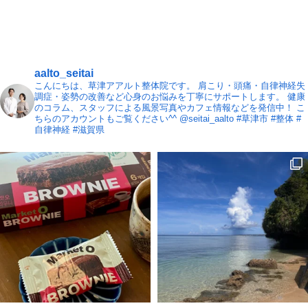
aalto_seitai
こんにちは、草津アアルト整体院です。
肩こり・頭痛・自律神経失
調症・姿勢の改善など心身のお悩みを丁寧にサポートします。
健康
のコラム、スタッフによる風景写真やカフェ情報などを発信中！
こ
ちらのアカウントもご覧ください^^ @seitai_aalto
#草津市 #整体 #
自律神経 #滋賀県