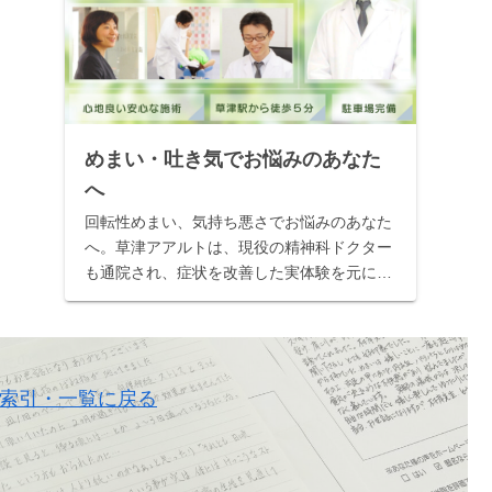
めまい・吐き気でお悩みのあなた
へ
回転性めまい、気持ち悪さでお悩みのあなた
へ。草津アアルトは、現役の精神科ドクター
も通院され、症状を改善した実体験を元に推
薦してくださる、全国でも稀な整体院です。
広告用ではない、本物の改善記録を公開中。
当院の専門施術で、自信を取り戻しません
か？
索引・一覧に戻る