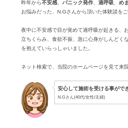
昨年から
不安感
、
パニック発作
、
過呼吸
、
め
お悩みだった、N.Gさんから頂いた体験談を
夜中に不安感で目が覚めて過呼吸が起きる、
立ちくらみ、食欲不振、急に心身がしんどく
を抱えていらっしゃいました。
ネット検索で、当院のホームページを見て来
安心して施術を受ける事がで
N.Gさん(40代/女性/主婦)