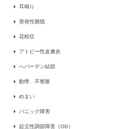
耳鳴り
突発性難聴
花粉症
アトピー性皮膚炎
へバーデン結節
動悸、不整脈
めまい
パニック障害
起立性調節障害（OD）