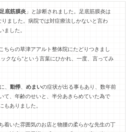
足底筋膜炎
」と診断されました。足底筋膜炎は
なりました。病院では対症療法しかないと言わ
いました。
こちらの草津アアルト整体院にたどりつきまし
ニックなら”という言葉にひかれ、一度、言ってみ
に、
動悸
、
めまい
の症状が出る事もあり、数年前
いて、年齢のせいと、半分あきらめていた為で
にもありました。
ち着いた雰囲気のお店と物腰の柔らかな先生の丁