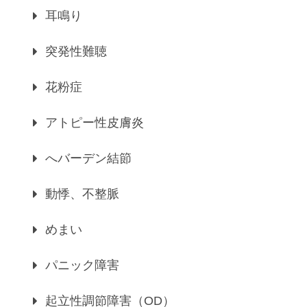
耳鳴り
突発性難聴
花粉症
アトピー性皮膚炎
へバーデン結節
動悸、不整脈
めまい
パニック障害
起立性調節障害（OD）