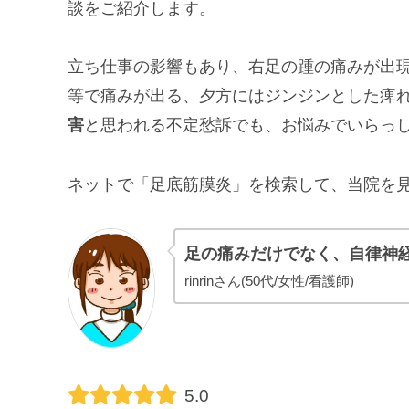
談をご紹介します。
立ち仕事の影響もあり、右足の踵の痛みが出
等で痛みが出る、夕方にはジンジンとした痺
害
と思われる不定愁訴でも、お悩みでいらっ
ネットで「足底筋膜炎」を検索して、当院を
足の痛みだけでなく、自律神
rinrinさん(50代/女性/看護師)
5.0