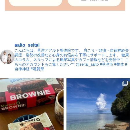
aalto_seitai
こんにちは、草津アアルト整体院です。
肩こり・頭痛・自律神経失
調症・姿勢の改善など心身のお悩みを丁寧にサポートします。
健康
のコラム、スタッフによる風景写真やカフェ情報などを発信中！
こ
ちらのアカウントもご覧ください^^ @seitai_aalto
#草津市 #整体 #
自律神経 #滋賀県