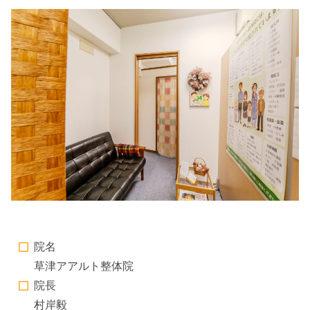
院名
草津アアルト整体院
院長
村岸毅