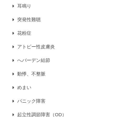
耳鳴り
突発性難聴
花粉症
アトピー性皮膚炎
へバーデン結節
動悸、不整脈
めまい
パニック障害
起立性調節障害（OD）