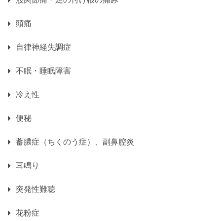
頭痛
自律神経失調症
不眠・睡眠障害
冷え性
便秘
蓄膿症（ちくのう症）、副鼻腔炎
耳鳴り
突発性難聴
花粉症