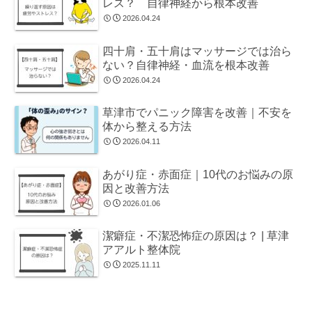
レス？ 自律神経から根本改善
2026.04.24
四十肩・五十肩はマッサージでは治ら
ない？自律神経・血流を根本改善
2026.04.24
草津市でパニック障害を改善｜不安を
体から整える方法
2026.04.11
あがり症・赤面症｜10代のお悩みの原
因と改善方法
2026.01.06
潔癖症・不潔恐怖症の原因は？ | 草津
アアルト整体院
2025.11.11