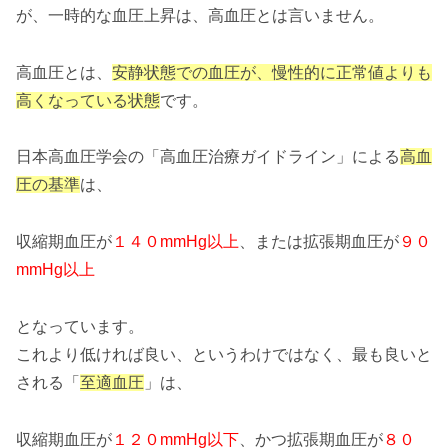
が、一時的な血圧上昇は、高血圧とは言いません。
高血圧とは、
安静状態での血圧が、慢性的に正常値よりも
高くなっている状態
です。
日本高血圧学会の「高血圧治療ガイドライン」による
高血
圧の基準
は、
収縮期血圧が
１４０mmHg以上
、または拡張期血圧が
９０
mmHg以上
となっています。
これより低ければ良い、というわけではなく、最も良いと
される「
至適血圧
」は、
収縮期血圧が
１２０mmHg以下
、かつ拡張期血圧が
８０