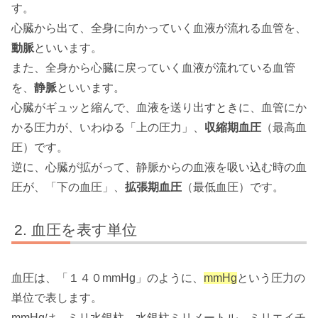
す。
心臓から出て、全身に向かっていく血液が流れる血管を、
動脈
といいます。
また、全身から心臓に戻っていく血液が流れている血管
を、
静脈
といいます。
心臓がギュッと縮んで、血液を送り出すときに、血管にか
かる圧力が、いわゆる「上の圧力」、
収縮期血圧
（最高血
圧）です。
逆に、心臓が拡がって、静脈からの血液を吸い込む時の血
圧が、「下の血圧」、
拡張期血圧
（最低血圧）です。
血圧を表す単位
血圧は、「１４０mmHg」のように、
mmHg
という圧力の
単位で表します。
mmHgは、ミリ水銀柱、水銀柱ミリメートル、ミリエイチ