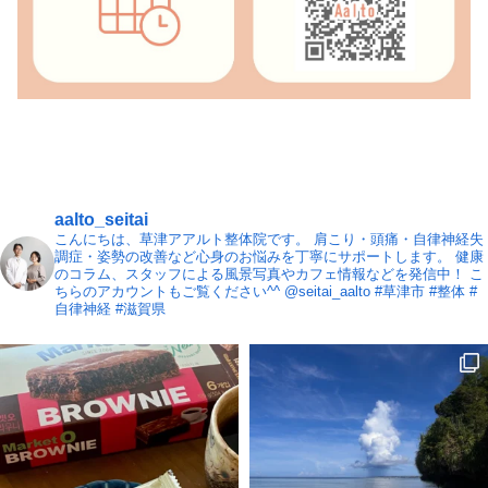
aalto_seitai
こんにちは、草津アアルト整体院です。
肩こり・頭痛・自律神経失
調症・姿勢の改善など心身のお悩みを丁寧にサポートします。
健康
のコラム、スタッフによる風景写真やカフェ情報などを発信中！
こ
ちらのアカウントもご覧ください^^ @seitai_aalto
#草津市 #整体 #
自律神経 #滋賀県